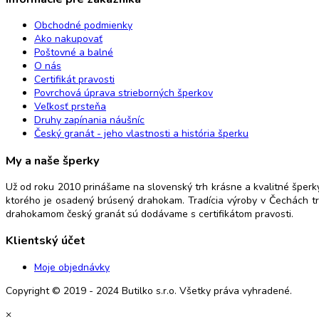
Obchodné podmienky
Ako nakupovať
Poštovné a balné
O nás
Certifikát pravosti
Povrchová úprava strieborných šperkov
Veľkosť prsteňa
Druhy zapínania náušníc
Český granát - jeho vlastnosti a história šperku
My a naše šperky
Už od roku 2010 prinášame na slovenský trh krásne a kvalitné šperk
ktorého je osadený brúsený drahokam. Tradícia výroby v Čechách trvá
drahokamom český granát sú dodávame s certifikátom pravosti.
Klientský účet
Moje objednávky
Copyright © 2019 - 2024 Butilko s.r.o. Všetky práva vyhradené.
×