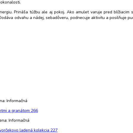
okonalosti.
rgiu. Prináša túžbu ale aj pokoj. Ako amulet varuje pred blížiacim
. Dodáva odvahu a nádej, sebadôveru, podnecuje aktivitu a posilňuje 
ena: Informačná
ntmi a granátom 266
Cena: Informačná
vorčekovo ladená kolekcia 227