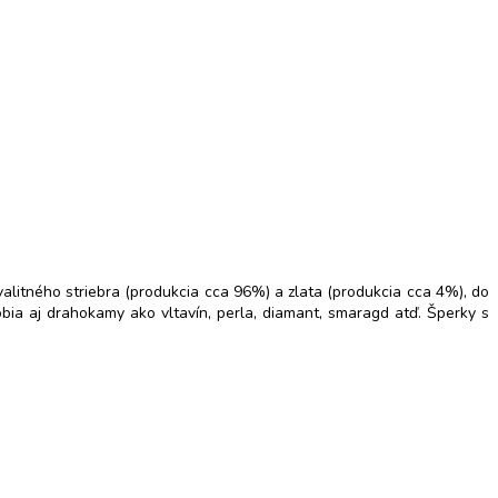
litného striebra (produkcia cca 96%) a zlata (produkcia cca 4%), do
obia aj drahokamy ako vltavín, perla, diamant, smaragd atď. Šperky s