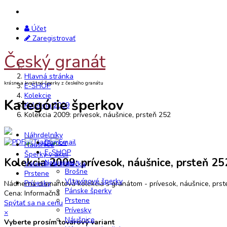
Účet
Zaregistrovať
Český granát
Hlavná stránka
krásne a kvalitné šperky z českého granátu
E-SHOP
Kolekcie
Kategórie šperkov
Kolekcia 2009
Kolekcia 2009: prívesok, náušnice, prsteň 252
Náhrdelníky
Domov
Náušnice
E-SHOP
Šperky v akcii
Kolekcia 2009: prívesok, náušnice, prsteň 25
Nakupovať
Valentín a srdiečka
Brošne
Prstene
Vltavínové šperky
Prívesky
Nádherná diamantová kolekcia s granátom - prívesok, náušnice, prst
Pánske šperky
Cena: Informačná
Prstene
Spýtať sa na cenu
Prívesky
×
Náušnice
Vyberte prosím tovarový variant