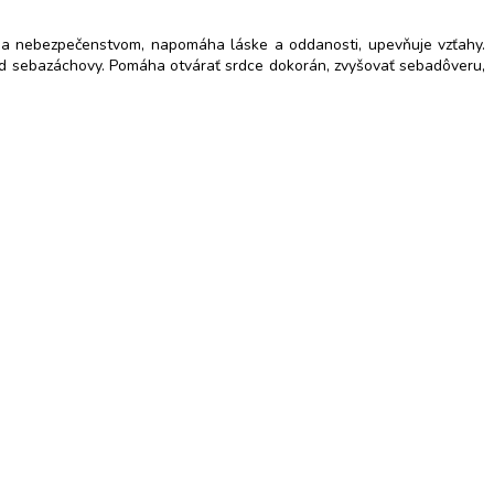
 sa nebezpečenstvom, napomáha láske a oddanosti, upevňuje vzťahy.
pud sebazáchovy. Pomáha otvárať srdce dokorán, zvyšovať sebadôveru,