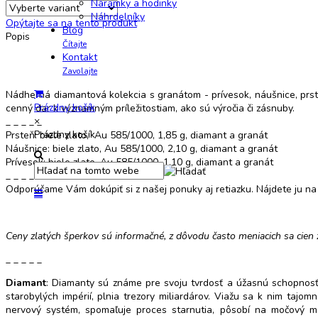
Náramky a hodinky
Náhrdelníky
Opýtajte sa na tento produkt
Blog
Popis
Čítajte
Kontakt
Zlaté šperky s diamantom
Zavolajte
Nádherná diamantová kolekcia s granátom - prívesok, náušnice, prs
Prázdny košík
cenný dar k významným príležitostiam, ako sú výročia či zásnuby.
×
_ _ _ _ _
Prázdny košík
Prsteň: biele zlato, Au 585/1000, 1,85 g, diamant a granát
Náušnice: biele zlato, Au 585/1000, 2,10 g, diamant a granát
Prívesok: biele zlato, Au 585/1000, 1,10 g, diamant a granát
_ _ _ _ _
Odporúčame Vám dokúpiť si z našej ponuky aj retiazku. Nájdete ju na n
Ceny zlatých šperkov sú informačné, z dôvodu často meniacich sa cien 
_ _ _ _ _
Diamant
: Diamanty sú známe pre svoju tvrdosť a úžasnú schopnosť 
starobylých impérií, plnia trezory miliardárov. Viažu sa k nim taj
nervový systém, spomaľuje proces starnutia, pôsobí na močový mec