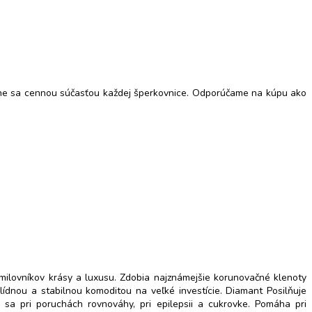
tane sa cennou súčasťou každej šperkovnice. Odporúčame na kúpu ako
 milovníkov krásy a luxusu. Zdobia najznámejšie korunovačné klenoty
lídnou a stabilnou komoditou na veľké investície. Diamant Posilňuje
 sa pri poruchách rovnováhy, pri epilepsii a cukrovke. Pomáha pri