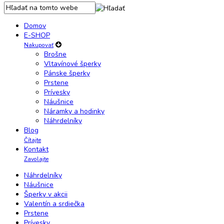
Domov
E-SHOP
Nakupovať
Brošne
Vltavínové šperky
Pánske šperky
Prstene
Prívesky
Náušnice
Náramky a hodinky
Náhrdelníky
Blog
Čítajte
Kontakt
Zavolajte
Náhrdelníky
Náušnice
Šperky v akcii
Valentín a srdiečka
Prstene
Prívesky