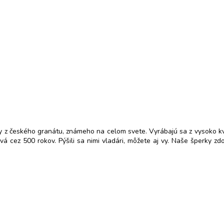
y z českého granátu, známeho na celom svete. Vyrábajú sa z vysoko kva
 cez 500 rokov. Pýšili sa nimi vladári, môžete aj vy. Naše šperky zd