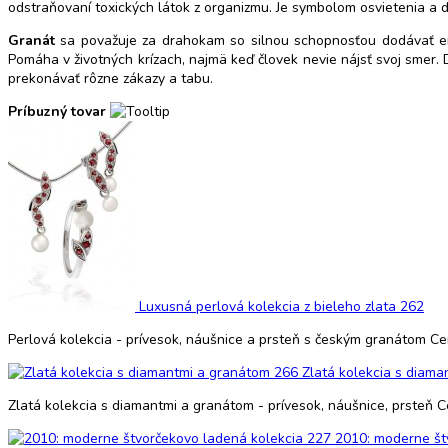
odstraňovaní toxických látok z organizmu. Je symbolom osvietenia a d
Granát
sa považuje za drahokam so silnou schopnosťou dodávať ene
Pomáha v životných krízach, najmä keď človek nevie nájsť svoj smer
prekonávať rôzne zákazy a tabu.
Príbuzný tovar
Luxusná perlová kolekcia z bieleho zlata 262
Perlová kolekcia - prívesok, náušnice a prsteň s českým granátom C
Zlatá kolekcia s diama
Zlatá kolekcia s diamantmi a granátom - prívesok, náušnice, prsteň 
2010: moderne št