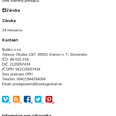
Sme overený predajca
Záruka
Záruka
24 mesiacov
Kontakt
Butiko, s.r.o.
Adresa: Okulka 10/7, 09301 Vranov n. T., Slovensko
IČO: 48 015 318
DIČ: 2120057434
IČ DPH: SK2120057434
Sme platcami DPH
Telefón: 00421944354054
Email: predaj(zavináč)ceskygranat.sk
Informácie pre zákazníka