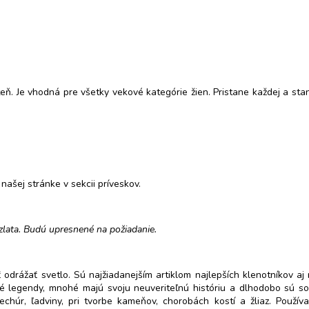
teň. Je vhodná pre všetky vekové kategórie žien. Pristane každej a s
ašej stránke v sekcii príveskov.
zlata. Budú upresnené na požiadanie.
odrážať svetlo. Sú najžiadanejším artiklom najlepších klenotníkov aj
omné legendy, mnohé majú svoju neuveriteľnú históriu a dlhodobo sú so
húr, ľadviny, pri tvorbe kameňov, chorobách kostí a žliaz. Používa