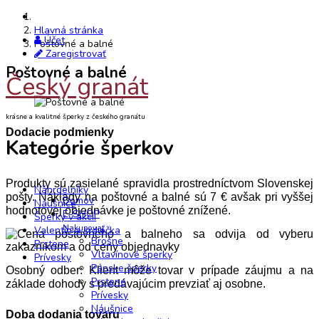
Hlavná stránka
Účet
Poštovné a balné
Zaregistrovať
Poštovné a balné
Český granát
krásne a kvalitné šperky z českého granátu
Dodacie podmienky
Kategórie šperkov
Produkty sú zasielané spravidla prostredníctvom Slovenskej
Náhrdelníky
pošty. Náklady na poštovné a balné sú 7 € avšak pri vyššej
Domov
Náušnice
hodnotovej objednávke je poštovné znížené.
E-SHOP
Šperky v akcii
Nakupovať
Valentín a srdiečka
Brošne
Prstene
Vltavínové šperky
Prívesky
Pánske šperky
Osobný odber: Klient môže tovar v prípade záujmu a na
Prstene
základe dohody s predávajúcim prevziať aj osobne.
Prívesky
Náušnice
Doba dodania tovaru