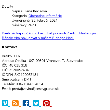
Detaily
Napísal:
Jana Kocisova
Kategória:
Obchodné informácie
Uverejnené: 25. február 2024
Návštevy: 2673
Predchádzajúci článok: Certifikát pravosti
Predch.
Nasledujúci
článok: Ako nakupovať v našom E-shope
Nasl.
Kontakt
Butiko, s.r.o.
Adresa: Okulka 10/7, 09301 Vranov n. T., Slovensko
IČO: 48 015 318
DIČ: 2120057434
IČ DPH: SK2120057434
Sme platcami DPH
Telefón: 00421944354054
Email: predaj(zavináč)ceskygranat.sk