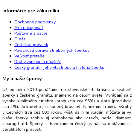
Informácie pre zákazníka
Obchodné podmienky
Ako nakupovať
Poštovné a balné
O nás
Certifikát pravosti
Povrchová úprava strieborných šperkov
Veľkosť prsteňa
Druhy zapínania náušníc
Český granát - jeho vlastnosti a história šperku
My a naše šperky
Už od roku 2010 prinášame na slovenský trh krásne a kvalitné
šperky z českého granátu, známeho na celom svete. Vyrábajú sa z
vysoko kvalitného striebra (produkcia cca 96%) a zlata (produkcia
cca 4%), do ktorého je osadený brúsený drahokam. Tradícia výroby
v Čechách trvá cez 500 rokov. Pýšili sa nimi vladári, môžete aj vy.
Naše šperky zdobia aj drahokamy ako vltavín, perla, diamant,
smaragd atď. Šperky s drahokamom český granát sú dodávame s
certifikátom pravosti.