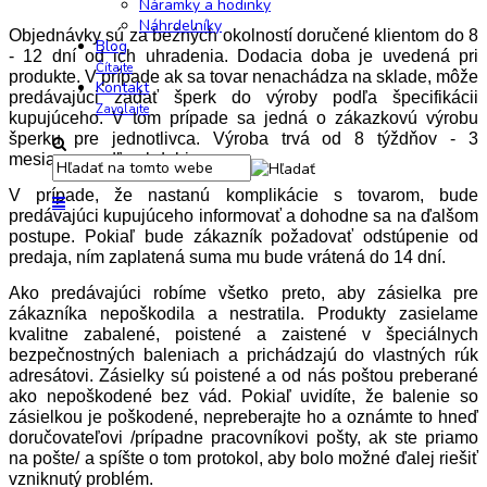
Náramky a hodinky
Náhrdelníky
Objednávky sú za bežných okolností doručené klientom do 8
Blog
- 12 dní od ich uhradenia. Dodacia doba je uvedená pri
Čítajte
produkte. V prípade ak sa tovar nenachádza na sklade, môže
Kontakt
predávajúci zadať šperk do výroby podľa špecifikácii
Zavolajte
kupujúceho. V tom prípade sa jedná o zákazkovú výrobu
šperku pre jednotlivca. Výroba trvá od 8 týždňov - 3
mesiacov podľa obdobia.
V prípade, že nastanú komplikácie s tovarom, bude
predávajúci kupujúceho informovať a dohodne sa na ďalšom
postupe. Pokiaľ bude zákazník požadovať odstúpenie od
predaja, ním zaplatená suma mu bude vrátená do 14 dní.
Ako predávajúci robíme všetko preto, aby zásielka pre
zákazníka nepoškodila a nestratila. Produkty zasielame
kvalitne zabalené, poistené a zaistené v špeciálnych
bezpečnostných baleniach a prichádzajú do vlastných rúk
adresátovi. Zásielky sú poistené a od nás poštou preberané
ako nepoškodené bez vád. Pokiaľ uvidíte, že balenie so
zásielkou je poškodené, nepreberajte ho a oznámte to hneď
doručovateľovi /prípadne pracovníkovi pošty, ak ste priamo
na pošte/ a spíšte o tom protokol, aby bolo možné ďalej riešiť
vzniknutý problém.