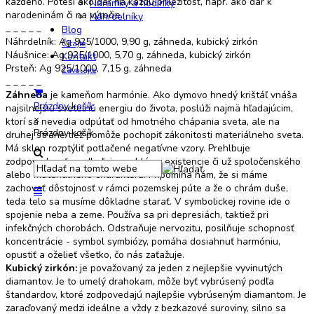
každého. Poteší ako dar na každú príležitosť, napr. ako dar k
Náramky a hodinky
narodeninám či na výročie.
Náhrdelníky
_ _ _ _ _
Blog
Náhrdelník: Ag 925/1000, 9,90 g, záhneda, kubický zirkón
Čítajte
Náušnice: Ag 925/1000, 5,70 g, záhneda, kubický zirkón
Kontakt
Prsteň: Ag 925/1000, 7,15 g, záhneda
Zavolajte
_ _ _ _ _
Záhneda
je kameňom harmónie. Ako dymovo hnedý krištáľ vnáša
Prázdny košík
najsilnejšiu svetelnú energiu do života, poslúži najmä hľadajúcim,
×
ktorí sa nevedia odpútať od hmotného chápania sveta, ale na
Prázdny košík
druhej strane tiež pomôže pochopiť zákonitosti materiálneho sveta.
Má sklon rozptýliť potlačené negatívne vzory. Prehlbuje
zodpovednosť a odhaľuje problémy existencie či už spoločenského
alebo materiálneho charakteru. Pripomína nám, že si máme
zachovať dôstojnosť v rámci pozemskej púte a že o chrám duše,
teda telo sa musíme dôkladne starať. V symbolickej rovine ide o
spojenie neba a zeme. Používa sa pri depresiách, taktiež pri
infekčných chorobách. Odstraňuje nervozitu, posilňuje schopnosť
koncentrácie - symbol symbiózy, pomáha dosiahnuť harmóniu,
opustiť a oželieť všetko, čo nás zaťažuje.
Kubický zirkón:
je považovaný za jeden z nejlepšie vyvinutých
diamantov. Je to umelý drahokam, môže byť vybrúsený podľa
štandardov, ktoré zodpovedajú najlepšie vybrúseným diamantom. Je
zaraďovaný medzi ideálne a vždy z bezkazové suroviny, silno sa