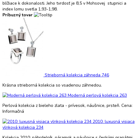
blížiace k dokonalosti. Jeho tvrdosť je 8,5 v Mohsovej stupnici a
index lomu svetla 1,93-1,98.
Príbuzný tovar
Strieborná kolekcia záhneda 746
Krásna strieborná kolekcia so vsadenou záhnedou.
Moderná perlová kolekcia 263
Perlová kolekcia z bieleho zlata - prívesok, náušnice, prsteň. Cena:
Informačná
2010: luxusná visiaca
vlnková kolekcia 234
Kolekcia 2010: náhrdelník, náramok a náušnice s českými granátmi