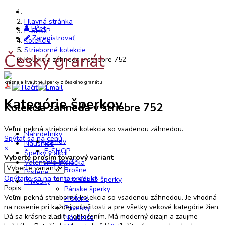
Hlavná stránka
Účet
E-SHOP
Zaregistrovať
Kolekcie
Strieborné kolekcie
Český granát
Kolekcia záhneda v striebre 752
krásne a kvalitné šperky z českého granátu
Kategórie šperkov
Kolekcia záhneda v striebre 752
Veľmi pekná strieborná kolekcia so vsadenou záhnedou.
Náhrdelníky
Spýtať sa na cenu
Domov
Náušnice
×
E-SHOP
Šperky v akcii
Vyberte prosím tovarový variant
Nakupovať
Valentín a srdiečka
Brošne
Prstene
Opýtajte sa na tento produkt
Vltavínové šperky
Prívesky
Popis
Pánske šperky
Veľmi pekná strieborná kolekcia so vsadenou záhnedou. Je vhodná
Prstene
na nosenie pri každej príležitosti a pre všetky vekové kategórie žien.
Prívesky
Dá sa krásne zladiť s oblečením. Má moderný dizajn a zaujme
Náušnice