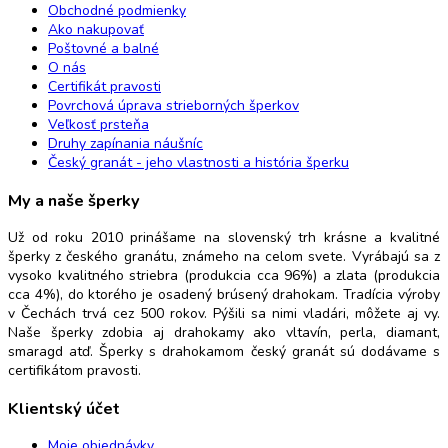
Obchodné podmienky
Ako nakupovať
Poštovné a balné
O nás
Certifikát pravosti
Povrchová úprava strieborných šperkov
Veľkosť prsteňa
Druhy zapínania náušníc
Český granát - jeho vlastnosti a história šperku
My a naše šperky
Už od roku 2010 prinášame na slovenský trh krásne a kvalitné
šperky z českého granátu, známeho na celom svete. Vyrábajú sa z
vysoko kvalitného striebra (produkcia cca 96%) a zlata (produkcia
cca 4%), do ktorého je osadený brúsený drahokam. Tradícia výroby
v Čechách trvá cez 500 rokov. Pýšili sa nimi vladári, môžete aj vy.
Naše šperky zdobia aj drahokamy ako vltavín, perla, diamant,
smaragd atď. Šperky s drahokamom český granát sú dodávame s
certifikátom pravosti.
Klientský účet
Moje objednávky