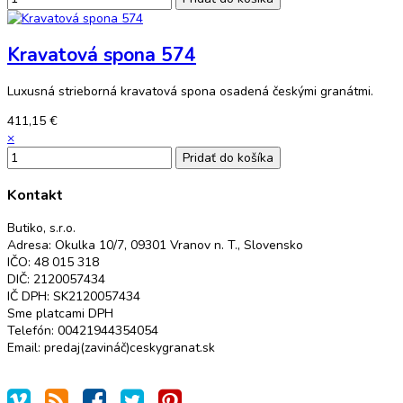
Kravatová spona 574
Luxusná strieborná kravatová spona osadená českými granátmi.
411,15 €
×
Kontakt
Butiko, s.r.o.
Adresa: Okulka 10/7, 09301 Vranov n. T., Slovensko
IČO: 48 015 318
DIČ: 2120057434
IČ DPH: SK2120057434
Sme platcami DPH
Telefón: 00421944354054
Email: predaj(zavináč)ceskygranat.sk