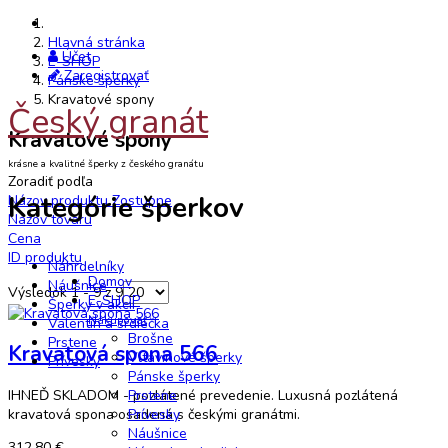
Hlavná stránka
Účet
E-SHOP
Zaregistrovať
Pánske šperky
Kravatové spony
Český granát
Kravatové spony
krásne a kvalitné šperky z českého granátu
Zoradiť podľa
Kategórie šperkov
Názov produktu Zostupne
Názov tovaru
Cena
ID produktu
Náhrdelníky
Domov
Náušnice
Výsledok 1 - 9 z 9
E-SHOP
Šperky v akcii
Nakupovať
Valentín a srdiečka
Brošne
Prstene
Kravatová spona 566
Vltavínové šperky
Prívesky
Pánske šperky
IHNEĎ SKLADOM - pozlátené prevedenie. Luxusná pozlátená
Prstene
kravatová spona osadená s českými granátmi.
Prívesky
Náušnice
312,80 €