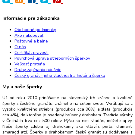
Informácie pre zákazníka
Obchodné podmienky
Ako nakupovať
Poštovné a balné
O nás
Certifikát pravosti
Povrchová úprava strieborných šperkov
Veľkosť prsteňa
Druhy zapínania náušníc
Český granát - jeho vlastnosti a história šperku
My a naše šperky
Už od roku 2010 prinášame na slovenský trh krásne a kvalitné
šperky z českého granátu, známeho na celom svete. Vyrábajú sa z
vysoko kvalitného striebra (produkcia cca 96%) a zlata (produkcia
cca 4%), do ktorého je osadený brúsený drahokam. Tradícia výroby
v Čechách trvá cez 500 rokov. Pýšili sa nimi vladári, môžete aj vy.
Naše šperky zdobia aj drahokamy ako vltavín, perla, diamant,
smaragd atď. Šperky s drahokamom český granát sú dodávame s