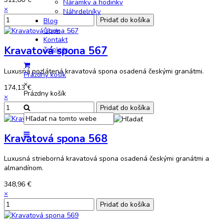
Náramky a hodinky
×
Náhrdelníky
Blog
Čítajte
Kontakt
Kravatová spona 567
Zavolajte
Luxusná pozlátená kravatová spona osadená českými granátmi.
Prázdny košík
×
174,13 €
Prázdny košík
×
Kravatová spona 568
Luxusná strieborná kravatová spona osadená českými granátmi a
almandínom.
348,96 €
×