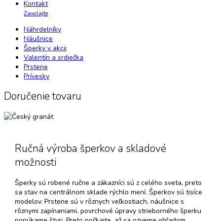
Kontakt
Zavolajte
Náhrdelníky
Náušnice
Šperky v akcii
Valentín a srdiečka
Prstene
Prívesky
Doručenie tovaru
Ručná výroba šperkov a skladové
možnosti
Šperky sú robené ručne a zákazníci sú z celého sveta, preto
sa stav na centrálnom sklade rýchlo mení. Šperkov sú tisíce
modelov. Prstene sú v rôznych veľkostiach, náušnice s
rôznymi zapínaniami, povrchové úpravy strieborného šperku
ponúkame štyri. Preto počkajte, až sa ozveme ohľadom