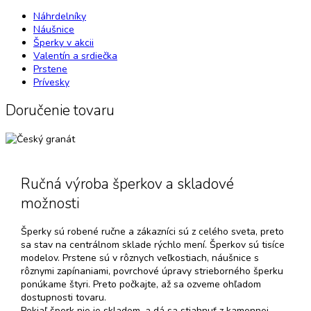
Náhrdelníky
Náušnice
Šperky v akcii
Valentín a srdiečka
Prstene
Prívesky
Doručenie tovaru
Ručná výroba šperkov a skladové
možnosti
Šperky sú robené ručne a zákazníci sú z celého sveta, preto
sa stav na centrálnom sklade rýchlo mení. Šperkov sú tisíce
modelov. Prstene sú v rôznych veľkostiach, náušnice s
rôznymi zapínaniami, povrchové úpravy strieborného šperku
ponúkame štyri. Preto počkajte, až sa ozveme ohľadom
dostupnosti tovaru.
Pokiaľ šperk nie je skladom, a dá sa stiahnuť z kamennej