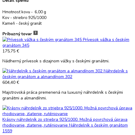
Detail šperku
Hmotnosť kovu - 6,00 g
Kov - striebro 925/1000
Kameň - český granát
Príbuzný tovar
Prívesok vážka s českým
granátom 345
175,75 €
Nádherný prívesok s dizajnom vážky s českými granátmi.
Náhrdelník s
českým granátom a almandínom 302
604,40 €
Majstrovská práca premenená na luxusný náhrdelník s českými
granátmi a almandínmi.
Krásny náhrdelník zo striebra 925/1000. Možná povrchová úprava
rhodiovanie, zlatenie, ruténiovanie
Náhrdelník s českým granátom
1559