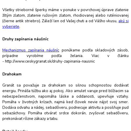
Všetky strieborné šperky máme v ponuke v povrchovej úprave zlatenie
žltým zlatom, zlatenie ružovým zlatom, rhodiovanej alebo ruténiovanej
(čierne antik striebro). Záleží len od Vašej chuti a od Vášho vkusu,
akú si
vyberiete
.
Druhy zapínania náušníc
Mechanizmus zapínania náušníc
ponúkame podľa skladových zásob,
prípadne vyrobíme podľa želania. Viac v článku
- http://www.ceskygranat.sk/druhy-zapinania-nausnic
Drahokam
Granát sa považuje za drahokam so silnou schopnosťou dodávať
energiu. Prináša túžbu ako aj pokoj. Ako amulet varuje pred blížiacim sa
nebezpečenstvom, napomáha láske a oddanosti, upevňuje vzťahy.
Pomáha v životných krízach, najmä keď človek nevie nájsť svoj smer.
Dodáva odvahu a nádej, sebadôveru, podnecuje aktivitu a posilňuje pud
sebazáchovy. Pomáha otvárať srdce dokorán, zvyšovať sebadôveru,
prekonávať rôzne zákazy a tabu.