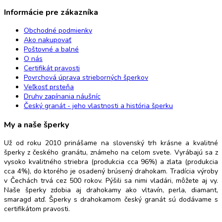
Informácie pre zákazníka
Obchodné podmienky
Ako nakupovať
Poštovné a balné
O nás
Certifikát pravosti
Povrchová úprava strieborných šperkov
Veľkosť prsteňa
Druhy zapínania náušníc
Český granát - jeho vlastnosti a história šperku
My a naše šperky
Už od roku 2010 prinášame na slovenský trh krásne a kvalitné
šperky z českého granátu, známeho na celom svete. Vyrábajú sa z
vysoko kvalitného striebra (produkcia cca 96%) a zlata (produkcia
cca 4%), do ktorého je osadený brúsený drahokam. Tradícia výroby
v Čechách trvá cez 500 rokov. Pýšili sa nimi vladári, môžete aj vy.
Naše šperky zdobia aj drahokamy ako vltavín, perla, diamant,
smaragd atď. Šperky s drahokamom český granát sú dodávame s
certifikátom pravosti.