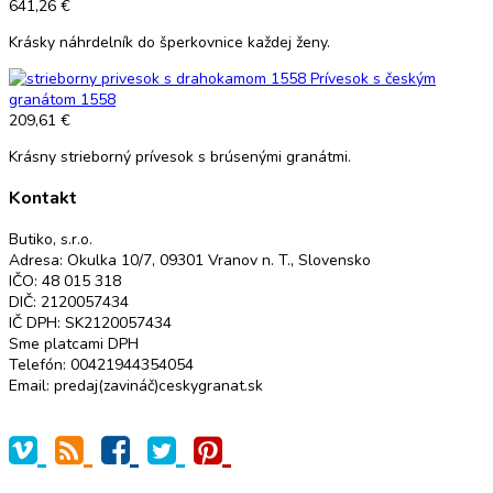
641,26 €
Krásky náhrdelník do šperkovnice každej ženy.
Prívesok s českým
granátom 1558
209,61 €
Krásny strieborný prívesok s brúsenými granátmi.
Kontakt
Butiko, s.r.o.
Adresa: Okulka 10/7, 09301 Vranov n. T., Slovensko
IČO: 48 015 318
DIČ: 2120057434
IČ DPH: SK2120057434
Sme platcami DPH
Telefón: 00421944354054
Email: predaj(zavináč)ceskygranat.sk