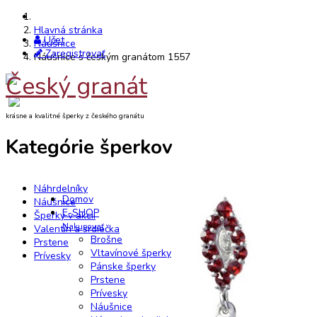
Hlavná stránka
Účet
Náušnice
Zaregistrovať
Náušnice s českým granátom 1557
Český granát
krásne a kvalitné šperky z českého granátu
Kategórie šperkov
Náhrdelníky
Domov
Náušnice
E-SHOP
Šperky v akcii
Nakupovať
Valentín a srdiečka
Brošne
Prstene
Vltavínové šperky
Prívesky
Pánske šperky
Prstene
Prívesky
Náušnice