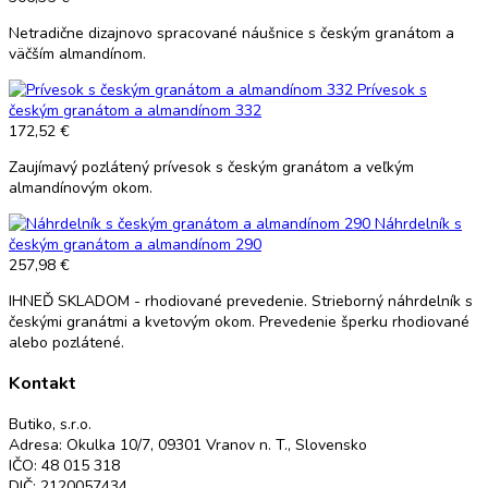
Netradične dizajnovo spracované náušnice s českým granátom a
väčším almandínom.
Prívesok s
českým granátom a almandínom 332
172,52 €
Zaujímavý pozlátený prívesok s českým granátom a veľkým
almandínovým okom.
Náhrdelník s
českým granátom a almandínom 290
257,98 €
IHNEĎ SKLADOM - rhodiované prevedenie. Strieborný náhrdelník s
českými granátmi a kvetovým okom. Prevedenie šperku rhodiované
alebo pozlátené.
Kontakt
Butiko, s.r.o.
Adresa: Okulka 10/7, 09301 Vranov n. T., Slovensko
IČO: 48 015 318
DIČ: 2120057434