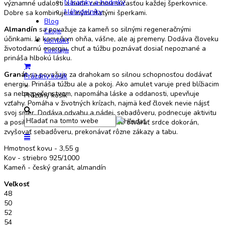
Náramky a hodinky
významné udalosti a bude cennou súčasťou každej šperkovnice.
Náhrdelníky
Dobre sa kombinuje s inými zlatými šperkami.
Blog
Almandín
sa považuje za kameň so silnými regeneračnými
Čítajte
účinkami. Je kameňom ohňa, vášne, ale aj premeny. Dodáva človeku
Kontakt
životodarnú energiu, chuť a túžbu poznávať dosiaľ nepoznané a
Zavolajte
prináša hlbokú lásku.
Granát
sa považuje za drahokam so silnou schopnosťou dodávať
Prázdny košík
energiu. Prináša túžbu ale a pokoj. Ako amulet varuje pred blížiacim
×
sa nebezpečenstvom, napomáha láske a oddanosti, upevňuje
Prázdny košík
vzťahy. Pomáha v životných krízach, najmä keď človek nevie nájsť
svoj smer. Dodáva odvahu a nádej, sebadôveru, podnecuje aktivitu
a posilňuje pud sebazáchovy. Pomáha otvárať srdce dokorán,
zvyšovať sebadôveru, prekonávať rôzne zákazy a tabu.
Hmotnosť kovu - 3,55 g
Kov - striebro 925/1000
Kameň - český granát, almandín
Veľkosť
48
50
52
54