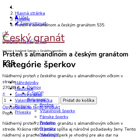
Hlavná stránka
Účet
Prstene
Zaregistrovať
Prsteň s almandínom a českým granátom 535
Český granát
krásne a kvalitné šperky z českého granátu
Prsteň s almandínom a českým granátom
Kategórie šperkov
535
Nádherný prsteň z českého granátu s almandínovým očkom v
strede.
Náhrdelníky
Domov
270,88 €
Náušnice
E-SHOP
×
Šperky v akcii
Nakupovať
Valentín a srdiečka
Brošne
Prstene
Opýtajte sa na tento produkt
Vltavínové šperky
Prívesky
Popis
Pánske šperky
Prstene
Nádherný prsteň z českého granátu s almandínovým očkom v
Prívesky
strede. Krásna ručná práca spĺňa aj náročné požiadavky ženy. Tento
Náušnice
nádherný a pracne tvorený šperk je vhodný pre ako dar na