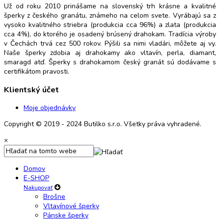
Už od roku 2010 prinášame na slovenský trh krásne a kvalitné
šperky z českého granátu, známeho na celom svete. Vyrábajú sa z
vysoko kvalitného striebra (produkcia cca 96%) a zlata (produkcia
cca 4%), do ktorého je osadený brúsený drahokam. Tradícia výroby
v Čechách trvá cez 500 rokov. Pýšili sa nimi vladári, môžete aj vy.
Naše šperky zdobia aj drahokamy ako vltavín, perla, diamant,
smaragd atď. Šperky s drahokamom český granát sú dodávame s
certifikátom pravosti.
Klientský účet
Moje objednávky
Copyright © 2019 - 2024 Butilko s.r.o. Všetky práva vyhradené.
×
Domov
E-SHOP
Nakupovať
Brošne
Vltavínové šperky
Pánske šperky