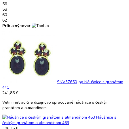
56
58
60
62
Príbuzný tovar
SNV37650.jpg
Náušnice s granátom
441
241,85 €
Veľmi netradične dizajnovo spracované náušnice s českým
granátom a almandínom.
Náušnice s
českým granátom a almandínom 463
306,35 €