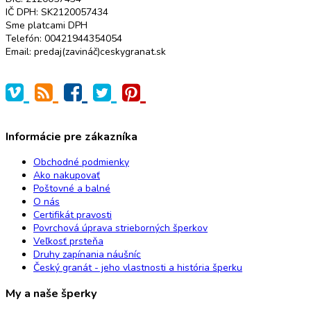
IČ DPH: SK2120057434
Sme platcami DPH
Telefón: 00421944354054
Email: predaj(zavináč)ceskygranat.sk
Informácie pre zákazníka
Obchodné podmienky
Ako nakupovať
Poštovné a balné
O nás
Certifikát pravosti
Povrchová úprava strieborných šperkov
Veľkosť prsteňa
Druhy zapínania náušníc
Český granát - jeho vlastnosti a história šperku
My a naše šperky