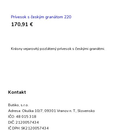
Prívesok s českým granátom 220
170,91 €
Krásny vejarovitý pozlátený prívesok s českými granátmi.
Kontakt
Butiko, s.r.o.
Adresa: Okulka 10/7, 09301 Vranov n. T., Slovensko
IČO: 48 015 318
DIČ: 2120057434
IČ DPH: SK2120057434