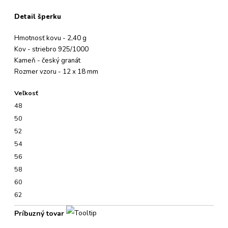
Detail šperku
Hmotnosť kovu - 2,40 g
Kov - striebro 925/1000
Kameň - český granát
Rozmer vzoru - 12 x 18 mm
Veľkosť
48
50
52
54
56
58
60
62
Príbuzný tovar