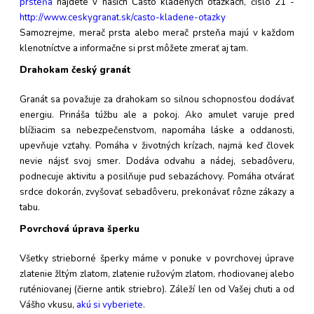
prsteňa
nájdete v našich Často kladených otázkach, číslo 21 -
http://www.ceskygranat.sk/casto-kladene-otazky
Samozrejme, merač prsta alebo merač prsteňa majú v každom
klenotníctve a informačne si prst môžete zmerať aj tam.
Drahokam český granát
Granát sa považuje za drahokam so silnou schopnosťou dodávať
energiu. Prináša túžbu ale a pokoj. Ako amulet varuje pred
blížiacim sa nebezpečenstvom, napomáha láske a oddanosti,
upevňuje vzťahy. Pomáha v životných krízach, najmä keď človek
nevie nájsť svoj smer. Dodáva odvahu a nádej, sebadôveru,
podnecuje aktivitu a posilňuje pud sebazáchovy. Pomáha otvárať
srdce dokorán, zvyšovať sebadôveru, prekonávať rôzne zákazy a
tabu.
Povrchová úprava šperku
Všetky strieborné šperky máme v ponuke v povrchovej úprave
zlatenie žltým zlatom, zlatenie ružovým zlatom, rhodiovanej alebo
ruténiovanej (čierne antik striebro). Záleží len od Vašej chuti a od
Vášho vkusu,
akú si vyberiete
.